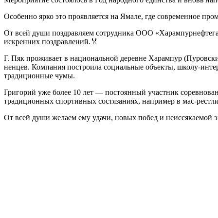
Особенно ярко это проявляется на Ямале, где современное пр
От всей души поздравляем сотрудника ООО «Харампурнефтегаз»
искренних поздравлений.🏅
Г. Пяк проживает в национальной деревне Харампур (Пуровски
ненцев. Компания построила социальные объекты, школу-интер
традиционные чумы.
Григорий уже более 10 лет — постоянный участник соревнова
традиционных спортивных состязаниях, например в мас‑рестли
От всей души желаем ему удачи, новых побед и неиссякаемой 