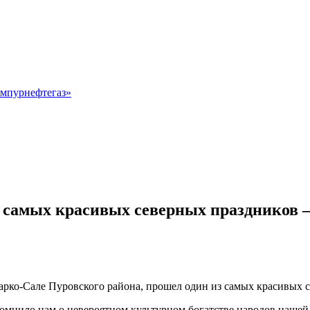
мпурнефтегаз»
 самых красивых северных праздников –
арко‑Сале Пуровского района, прошел один из самых красивых с
помнило нам о невероятном культурном богатстве народов нашей