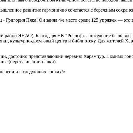
омышленное развитие гармонично сочетается с бережным сохран
 Григория Пяка! Он занял 4‑е место среди 125 упряжек — это 
й район ЯНАО). Благодаря НК “Роснефть” поселение было восст
нат, культурно-досуговый центр и библиотеку. Для жителей Ха
ний, достойно представляющий деревню Харампур. Помимо гонок
нге (перетягивании палки).
энергии и в следующих гонках!✊