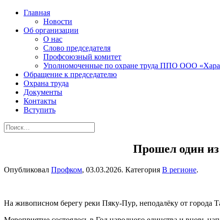
Главная
Новости
Об организации
О нас
Слово председателя
Профсоюзный комитет
Уполномоченные по охране труда ППО ООО «Хара
Обращение к председателю
Охрана труда
Документы
Контакты
Вступить
Прошел один из
Опубликовал
Профком
,
03.03.2026
. Категория
В регионе
.
На живописном берегу реки Пяку‑Пур, неподалёку от города Т
Мероприятие состоялось в Год народного единства и вновь на