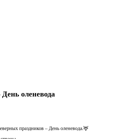
 День оленевода
еверных праздников – День оленевода.🦌
 страны.