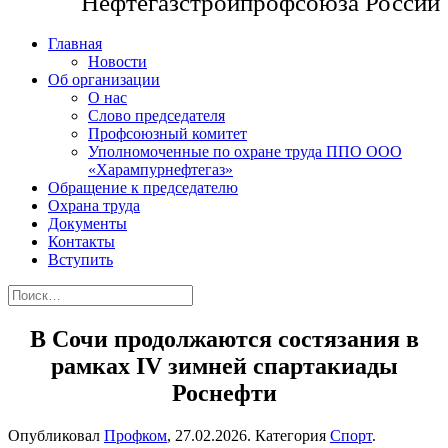
Нефтегазстройпрофсоюза России
Главная
Новости
Об организации
О нас
Слово председателя
Профсоюзный комитет
Уполномоченные по охране труда ППО ООО
«Харампурнефтегаз»
Обращение к председателю
Охрана труда
Документы
Контакты
Вступить
В Сочи продолжаются состязания в
рамках IV зимней спартакиады
Роснефти
Опубликовал
Профком
,
27.02.2026
. Категория
Спорт
.