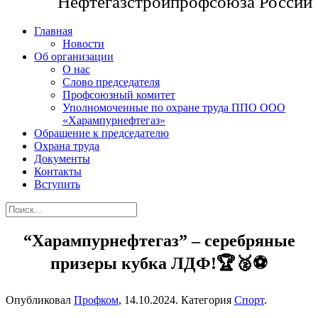
Нефтегазстройпрофсоюза России
Главная
Новости
Об организации
О нас
Слово председателя
Профсоюзный комитет
Уполномоченные по охране труда ППО ООО
«Харампурнефтегаз»
Обращение к председателю
Охрана труда
Документы
Контакты
Вступить
“Харампурнефтегаз” – серебряные
призеры кубка ЛДФ!🏆🥈⚽️
Опубликовал
Профком
,
14.10.2024
. Категория
Спорт
.