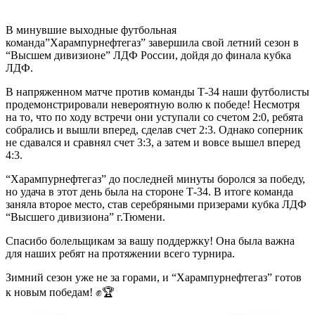
В минувшие выходные футбольная
команда”Харампурнефтегаз” завершила свой летний сезон в
“Высшем дивизионе” ЛДФ России, дойдя до финала кубка
ЛДФ.
В напряженном матче против команды Т-34 наши футболисты
продемонстрировали невероятную волю к победе! Несмотря
на то, что по ходу встречи они уступали со счетом 2:0, ребята
собрались и вышли вперед, сделав счет 2:3. Однако соперник
не сдавался и сравнял счет 3:3, а затем и вовсе вышел вперед
4:3.
“Харампурнефтегаз” до последней минуты боролся за победу,
но удача в этот день была на стороне Т-34. В итоге команда
заняла второе место, став серебряными призерами кубка ЛДФ
“Высшего дивизиона” г.Тюмени.
Спасибо болельщикам за вашу поддержку! Она была важна
для наших ребят на протяжении всего турнира.
Зимний сезон уже не за горами, и “Харампурнефтегаз” готов
к новым победам! ✊🏆