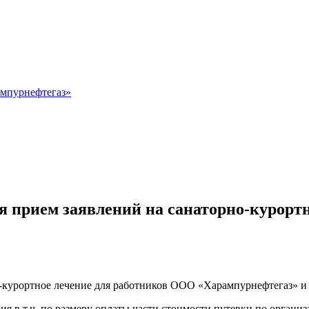
мпурнефтегаз»
я прием заявлений на санаторно-курортн
-курортное лечение для работников ООО «Харампурнефтегаз» и ч
я в т.ч. по размеру оплаты части стоимости путевки по органи