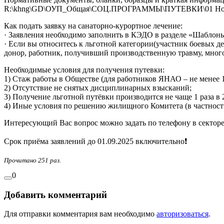
R:\khng\GD\ОУП_Общая\СОЦ.ПРОГРАММЫ\ПУТЕВКИ\01 Но
Как подать заявку на санаторно-курортное лечение:
· Заявления необходимо заполнить в КЭДО в разделе «Шаблоны
· Если вы относитесь к льготной категории(участник боевых
донор, работник, получивший производственную травму, много
Необходимые условия для получения путевки:
1) Стаж работы в Обществе (для работников ЯНАО – не менее 1 
2) Отсутствие не снятых дисциплинарных взысканий;
3) Получение льготной путёвки производится не чаще 1 раза в 
4) Иные условия по решению жилищного Комитета (в частност
Интересующий Вас вопрос можно задать по телефону в сектор
Срок приёма заявлений до 01.09.2025 включительно❗️
Прочитано 251 раз.
0
Добавить комментарий
Для отправки комментария вам необходимо
авторизоваться
.