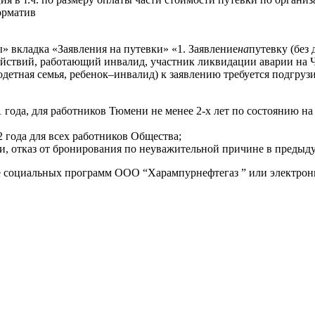
рматив
» вкладка «Заявления на путевки» «1. Заявление
на
путевку (без
 действий, работающий инвалид, участник ликвидации аварии 
детная семья, ребенок–инвалид) к заявлению требуется подгру
года, для работников Тюмени не менее 2-х лет по состоянию на 
2 года для всех работников Общества;
и, отказ от бронирования по неуважительной причине в предыд
е социальных программ ООО “Харампурнефтегаз ” или электронн