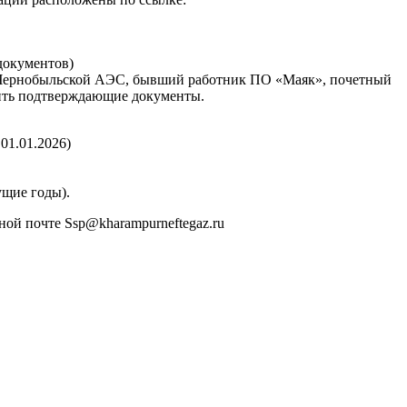
 документов)
на Чернобыльской АЭС, бывший работник ПО «Маяк», почетный
зить подтверждающие документы.
01.01.2026)
ущие годы).
ой почте Ssp@kharampurneftegaz.ru