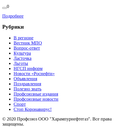
0
Подробнее
Рубрики
В регионе
Вестник МПО
Вопрос-ответ
Культура
Ласточка
Льготы
НГСП информ
Новости «Роснефти»
Объявления
Поздравления
Полезно знать
Профсоюзные издания
Профсоюзные новости
Спорт
Стоп Коронавирус!
© 2020 Профсоюз ООО "Харампурнефтегаз". Все права
защищены.