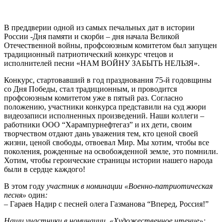
В преддверии одной из самых печальных дат в истории
России -Дня памяти и скорби – дня начала Великой
Отечественной войны, профсоюзным комитетом был запущен
традиционный патриотический конкурс чтецов и
исполнителей песни «НАМ ВОЙНУ ЗАБЫТЬ НЕЛЬЗЯ».
Конкурс, стартовавший в год празднования 75-й годовщины
со Дня Победы, стал традиционным, и проводится
профсоюзным комитетом уже в пятый раз. Согласно
положению, участники конкурса представили на суд жюри
видеозаписи исполненных произведений. Наши коллеги –
работники ООО “Харампурнефтегаз” и их дети, своим
творчеством отдают дань уважения тем, кто ценой своей
жизни, ценой свободы, отвоевал Мир. Мы хотим, чтобы все
поколения, рожденные на освобожденной земле, это помнили.
Хотим, чтобы героические страницы истории нашего народа
были в сердце каждого!
В этом году
участник в номинации
«Военно-патриотическая
песня»
один
:
– Гараев Надир с песней олега Газманова “Вперед, Россия!”
Наши участники в номинации «Художественное чтение»: