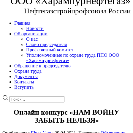
ООО «Харампурнефтегаз»
Нефтегазстройпрофсоюза России
Главная
Новости
Об организации
О нас
Слово председателя
Профсоюзный комитет
Уполномоченные по охране труда ППО ООО
«Харампурнефтегаз»
Обращение к председателю
Охрана труда
Документы
Контакты
Вступить
Онлайн конкурс «НАМ ВОЙНУ
ЗАБЫТЬ НЕЛЬЗЯ»
Опубликовал
Elnar Akov
,
29.04.2021
. Категория
Объявления
.