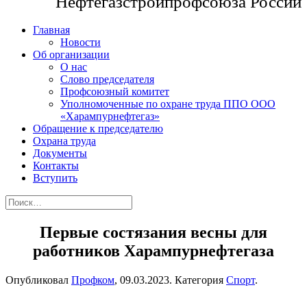
Нефтегазстройпрофсоюза России
Главная
Новости
Об организации
О нас
Слово председателя
Профсоюзный комитет
Уполномоченные по охране труда ППО ООО
«Харампурнефтегаз»
Обращение к председателю
Охрана труда
Документы
Контакты
Вступить
Первые состязания весны для
работников Харампурнефтегаза
Опубликовал
Профком
,
09.03.2023
. Категория
Спорт
.