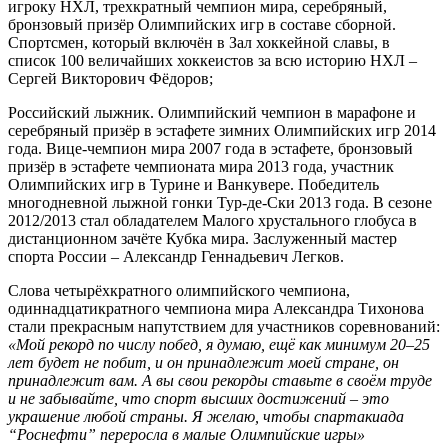
игроку НХЛ, трехкратный чемпион мира, серебряный,
бронзовый призёр Олимпийских игр в составе сборной.
Спортсмен, который включён в Зал хоккейной славы, в
список 100 величайших хоккеистов за всю историю НХЛ –
Сергей Викторович Фёдоров;
Российский лыжник. Олимпийский чемпион в марафоне и
серебряный призёр в эстафете зимних Олимпийских игр 2014
года. Вице-чемпион мира 2007 года в эстафете, бронзовый
призёр в эстафете чемпионата мира 2013 года, участник
Олимпийских игр в Турине и Ванкувере. Победитель
многодневной лыжной гонки Тур-де-Ски 2013 года. В сезоне
2012/2013 стал обладателем Малого хрустального глобуса в
дистанционном зачёте Кубка мира. Заслуженный мастер
спорта России – Александр Геннадьевич Легков.
Слова четырёхкратного олимпийского чемпиона,
одиннадцатикратного чемпиона мира Александра Тихонова
стали прекрасным напутствием для участников соревнований:
«Мой рекорд по числу побед, я думаю, ещё как минимум 20–25
лет будет не побит, и он принадлежит моей стране, он
принадлежит вам. А вы свои рекорды ставьте в своём труде
и не забывайте, что спорт высших достижений – это
украшение любой страны. Я желаю, чтобы спартакиада
“Роснефти” переросла в малые Олимпийские игры»