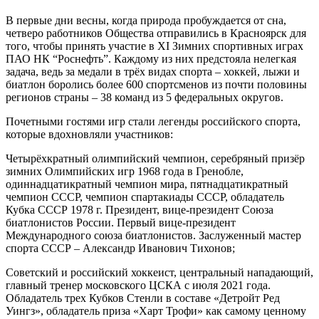
В первые дни весны, когда природа пробуждается от сна,
четверо работников Общества отправились в Красноярск для
того, чтобы принять участие в XI Зимних спортивных играх
ПАО НК “Роснефть”. Каждому из них предстояла нелегкая
задача, ведь за медали в трёх видах спорта – хоккей, лыжи и
биатлон боролись более 600 спортсменов из почти половины
регионов страны – 38 команд из 5 федеральных округов.
Почетными гостями игр стали легенды российского спорта,
которые вдохновляли участников:
Четырёхкратный олимпийский чемпион, серебряный призёр
зимних Олимпийских игр 1968 года в Гренобле,
одиннадцатикратный чемпион мира, пятнадцатикратный
чемпион СССР, чемпион спартакиады СССР, обладатель
Кубка СССР 1978 г. Президент, вице-президент Союза
биатлонистов России. Первый вице-президент
Международного союза биатлонистов. Заслуженный мастер
спорта СССР – Александр Иванович Тихонов;
Советский и российский хоккеист, центральный нападающий,
главный тренер московского ЦСКА с июля 2021 года.
Обладатель трех Кубков Стенли в составе «Детройт Ред
Уингз», обладатель приза «Харт Трофи» как самому ценному