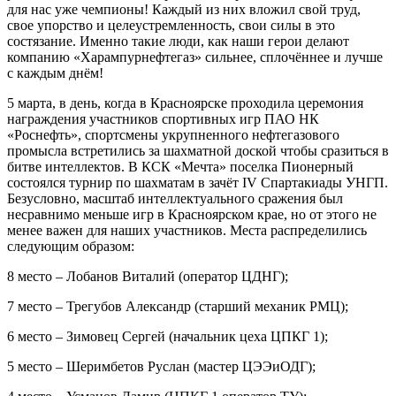
для нас уже чемпионы! Каждый из них вложил свой труд,
свое упорство и целеустремленность, свои силы в это
состязание. Именно такие люди, как наши герои делают
компанию «Харампурнефтегаз» сильнее, сплочённее и лучше
с каждым днём!
5 марта, в день, когда в Красноярске проходила церемония
награждения участников спортивных игр ПАО НК
«Роснефть», спортсмены укрупненного нефтегазового
промысла встретились за шахматной доской чтобы сразиться в
битве интеллектов. В КСК «Мечта» поселка Пионерный
состоялся турнир по шахматам в зачёт IV Спартакиады УНГП.
Безусловно, масштаб интеллектуального сражения был
несравнимо меньше игр в Красноярском крае, но от этого не
менее важен для наших участников. Места распределились
следующим образом:
8 место – Лобанов Виталий (оператор ЦДНГ);
7 место – Трегубов Александр (старший механик РМЦ);
6 место – Зимовец Сергей (начальник цеха ЦПКГ 1);
5 место – Шеримбетов Руслан (мастер ЦЭЭиОДГ);