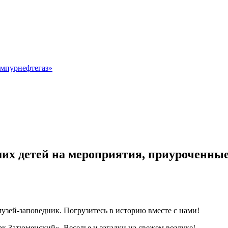
мпурнефтегаз»
их детей на мероприятия, приуроченны
узей‑заповедник. Погрузитесь в историю вместе с нами!
к Затюменский». Веселье и загадки на свежем воздухе!