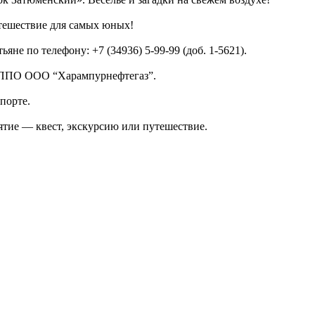
тешествие для самых юных!
яне по телефону: +7 (34936) 5‑99‑99 (доб. 1‑5621).
в ППО ООО “Харампурнефтегаз”.
порте.
ятие — квест, экскурсию или путешествие.