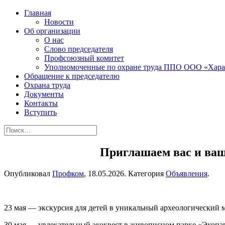
Главная
Новости
Об организации
О нас
Слово председателя
Профсоюзный комитет
Уполномоченные по охране труда ППО ООО «Хара
Обращение к председателю
Охрана труда
Документы
Контакты
Вступить
Приглашаем вас и ваш
Опубликовал
Профком
,
18.05.2026
. Категория
Объявления
.
23 мая — экскурсия для детей в уникальный археологический м
30 мая — увлекательный экоквест в живописном парке «Экопар