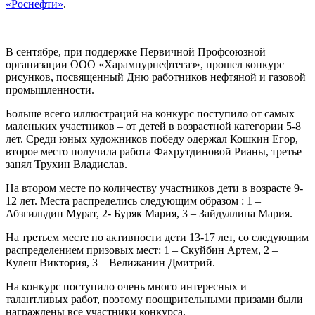
«Роснефти»
.
В сентябре, при поддержке Первичной Профсоюзной
организации ООО «Харампурнефтегаз», прошел конкурс
рисунков, посвященный Дню работников нефтяной и газовой
промышленности.
Больше всего иллюстраций на конкурс поступило от самых
маленьких участников – от детей в возрастной категории 5-8
лет. Среди юных художников победу одержал Кошкин Егор,
второе место получила работа Фахрутдиновой Рианы, третье
занял Трухин Владислав.
На втором месте по количеству участников дети в возрасте 9-
12 лет. Места распределись следующим образом : 1 –
Абзгильдин Мурат, 2- Буряк Мария, 3 – Зайдуллина Мария.
На третьем месте по активности дети 13-17 лет, со следующим
распределением призовых мест: 1 – Скуйбин Артем, 2 –
Кулеш Виктория, 3 – Велижанин Дмитрий.
На конкурс поступило очень много интересных и
талантливых работ, поэтому поощрительными призами были
награждены все участники конкурса.