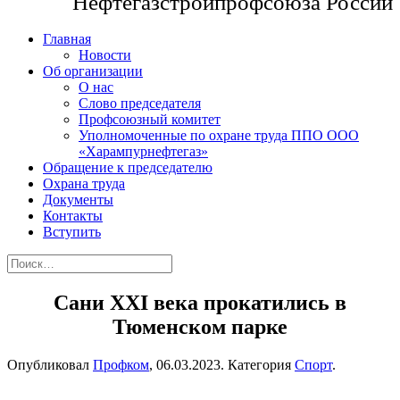
Нефтегазстройпрофсоюза России
Главная
Новости
Об организации
О нас
Слово председателя
Профсоюзный комитет
Уполномоченные по охране труда ППО ООО
«Харампурнефтегаз»
Обращение к председателю
Охрана труда
Документы
Контакты
Вступить
Сани ХХI века прокатились в
Тюменском парке
Опубликовал
Профком
,
06.03.2023
. Категория
Спорт
.