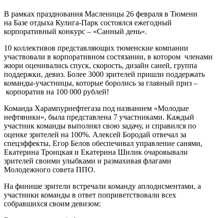
В рамках празднования Масленицы 26 февраля в Тюмени
на Базе отдыха Кулига-Парк состоялся ежегодный
корпоративный конкурс – «Санный день».
10 коллективов представляющих тюменские компании
участвовали в корпоративном состязании, в котором членами
жюри оценивались спуск, скорость, дизайн саней, группа
поддержки, девиз. Более 3000 зрителей пришли поддержать
команды-участницы, которые боролись за главный приз –
корпоратив на 100 000 рублей!
Команда Харампурнефтегаза под названием «Молодые
нефтяники», была представлена 7 участниками. Каждый
участник команды выполнял свою задачу, и справился по
оценке зрителей на 100%. Алексей Бородай отвечал за
спецэффекты, Егор Белов обеспечивал управление санями,
Екатерина Троицкая и Екатерина Шилик очаровывали
зрителей своими улыбками и размахивая флагами
Молодежного совета ППО.
На финише зрители встречали команду аплодисментами, а
участники команды в ответ поприветствовали всех
собравшихся своим девизом: