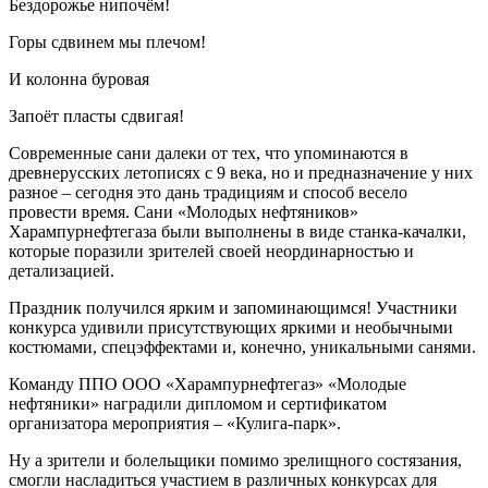
Бездорожье нипочём!
Горы сдвинем мы плечом!
И колонна буровая
Запоёт пласты сдвигая!
Современные сани далеки от тех, что упоминаются в
древнерусских летописях с 9 века, но и предназначение у них
разное – сегодня это дань традициям и способ весело
провести время. Сани «Молодых нефтяников»
Харампурнефтегаза были выполнены в виде станка-качалки,
которые поразили зрителей своей неординарностью и
детализацией.
Праздник получился ярким и запоминающимся! Участники
конкурса удивили присутствующих яркими и необычными
костюмами, спецэффектами и, конечно, уникальными санями.
Команду ППО ООО «Харампурнефтегаз» «Молодые
нефтяники» наградили дипломом и сертификатом
организатора мероприятия – «Кулига-парк».
Ну а зрители и болельщики помимо зрелищного состязания,
смогли насладиться участием в различных конкурсах для