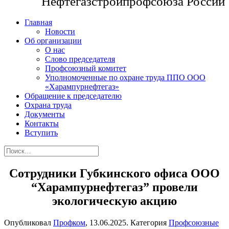
Нефтегазстройпрофсоюза России
Главная
Новости
Об организации
О нас
Слово председателя
Профсоюзный комитет
Уполномоченные по охране труда ППО ООО
«Харампурнефтегаз»
Обращение к председателю
Охрана труда
Документы
Контакты
Вступить
Сотрудники Губкинского офиса ООО
“Харампурнефтегаз” провели
экологическую акцию
Опубликовал
Профком
,
13.06.2025
. Категория
Профсоюзные