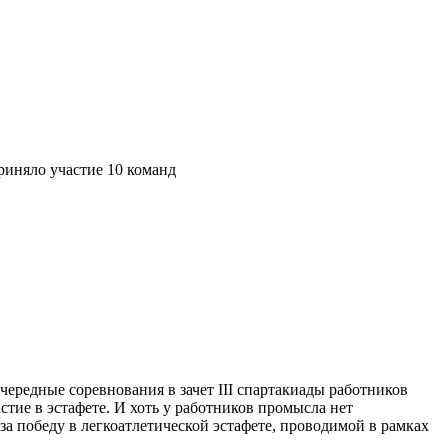
риняло участие 10 команд
едные соревнования в зачет III спартакиады работников
тие в эстафете. И хоть у работников промысла нет
а победу в легкоатлетической эстафете, проводимой в рамках