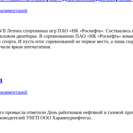
 комментарий
VII Летних спортивных игр ПАО «НК «Роснефть». Состязались в 
, силовом двоеборье. В соревнованиях ПАО «НК «Роснефть» ком
спорта. И пусть итог соревнований не первое место, а лишь се
учили яркие впечатления.
а
 комментарий
ого промысла отметили День работников нефтяной и газовой пр
 руководителей УНГП ООО Харампурнефтегаз.