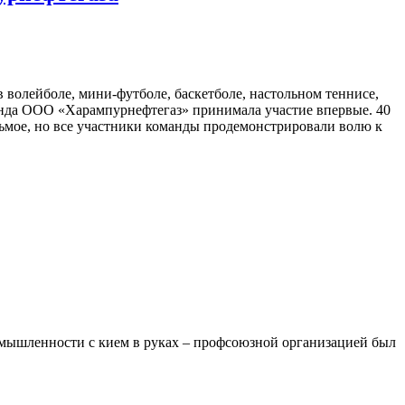
волейболе, мини-футболе, баскетболе, настольном теннисе,
анда ООО «Харампурнефтегаз» принимала участие впервые. 40
дьмое, но все участники команды продемонстрировали волю к
омышленности с кием в руках – профсоюзной организацией был