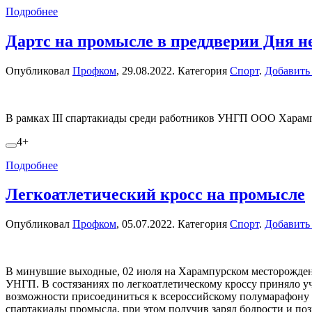
Подробнее
Дартс на промысле в преддверии Дня 
Опубликовал
Профком
,
29.08.2022
. Категория
Спорт
.
Добавить
В рамках III спартакиады среди работников УНГП ООО Харампур
4+
Подробнее
Легкоатлетический кросс на промысле
Опубликовал
Профком
,
05.07.2022
. Категория
Спорт
.
Добавить
В минувшие выходные, 02 июля на Харампурском месторождени
УНГП. В состязаниях по легкоатлетическому кроссу приняло уч
возможности присоединиться к всероссийскому полумарафону «З
спартакиады промысла, при этом получив заряд бодрости и по