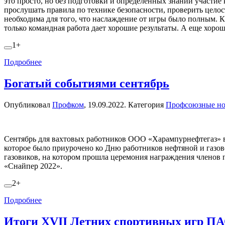
это просто, но без подготовки и определенных знаний участие
прослушать правила по технике безопасности, проверить целост
необходима для того, что наслаждение от игры было полным. 
только командная работа дает хорошие результаты. А еще хорош
1+
Подробнее
Богатый событиями сентябрь
Опубликовал
Профком
,
19.09.2022
. Категория
Профсоюзные но
Сентябрь для вахтовых работников ООО «Харампурнефтегаз» вы
которое было приурочено ко Дню работников нефтяной и газов
газовиков, на котором прошла церемония награждения членов п
«Снайпер 2022».
2+
Подробнее
Итоги XVII Летних спортивных игр П