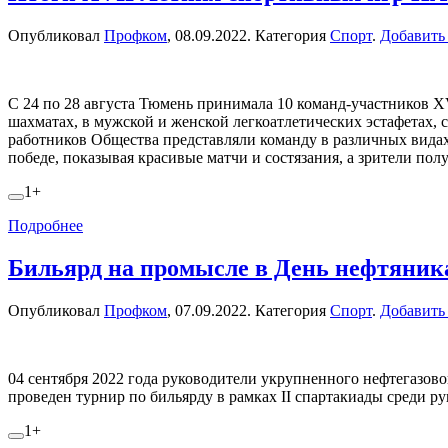
Опубликовал
Профком
,
08.09.2022
. Категория
Спорт
.
Добавить
С 24 по 28 августа Тюмень принимала 10 команд-участников X
шахматах, в мужской и женской легкоатлетических эстафетах
работников Общества представляли команду в различных видах 
победе, показывая красивые матчи и состязания, а зрители пол
1+
Подробнее
Бильярд на промысле в День нефтяник
Опубликовал
Профком
,
07.09.2022
. Категория
Спорт
.
Добавить
04 сентября 2022 года руководители укрупненного нефтегазов
проведен турнир по бильярду в рамках II спартакиады среди
1+