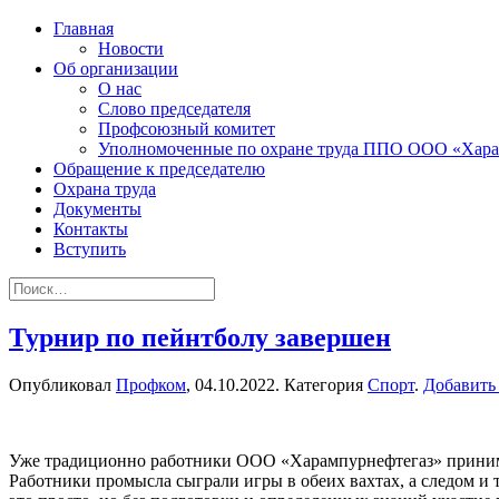
Главная
Новости
Об организации
О нас
Слово председателя
Профсоюзный комитет
Уполномоченные по охране труда ППО ООО «Хара
Обращение к председателю
Охрана труда
Документы
Контакты
Вступить
Турнир по пейнтболу завершен
Опубликовал
Профком
,
04.10.2022
. Категория
Спорт
.
Добавить
Уже традиционно работники ООО «Харампурнефтегаз» принимаю
Работники промысла сыграли игры в обеих вахтах, а следом и