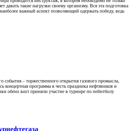
нира проводится инструктаж, в котором необходимо не только
ет давать такие нагрузки своему организму. Вся эта подготовка
 наиболее важный аспект позволяющий одержать победу, ведь
о события – торжественного открытия газового промысла,
ь концертная программа в честь праздника нефтяников и
ики обеих вахт приняли участие в турнире по пейнтболу
урнефтегаза