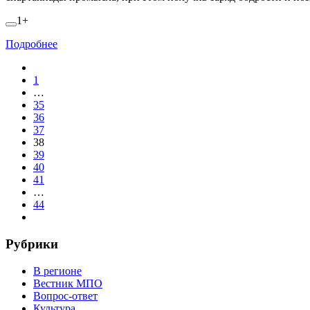
1+
Подробнее
1
…
35
36
37
38
39
40
41
…
44
Рубрики
В регионе
Вестник МПО
Вопрос-ответ
Культура