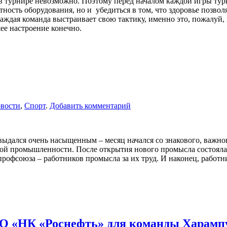
 в турнире невозможно. Поэтому перед началом каждой игры тур
ность оборудования, но и убедиться в том, что здоровье позволя
Каждая команда выстраивает свою тактику, именно это, пожалуй,
ее настроение конечно.
вости
,
Спорт
.
Добавить комментарий
дался очень насыщенным – месяц начался со знакового, важног
ой промышленности. После открытия нового промысла состоялас
рофсоюза – работников промысла за их труд. И наконец, работн
АО «НК «Роснефть» для команды Харамп