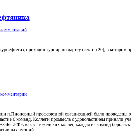
нефтяника
 комментарий
нефтегаз, проходил турнир по дартсу (сектор 20), в котором п
 комментарий
и п.Пионерный профсоюзной организацией были проведены очер
астие 6 команд. Коллеги промысла с удовольствием приняли учас
аБег.РФ», как у Тюменских коллег, каждая из команд боролась з
зитивных эмоций.