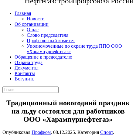
Нефтегазстройпрофсоюза России
Главная
Новости
Об организации
О нас
Слово председателя
Профсоюзный комитет
Уполномоченные по охране труда ППО ООО
«Харампурнефтегаз»
Обращение к председателю
Охрана труда
Документы
Контакты
Вступить
Традиционный новогодний праздник
на льду состоялся для работников
ООО «Харампурнефтегаз»
Опубликовал
Профком
,
08.12.2025
. Категория
Спорт
.