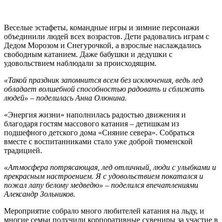
Веселые эстафеты, командные игры и зимние персонажи
объединили людей всех возрастов. Дети радовались играм с
Дедом Морозом и Снегурочкой, а взрослые наслаждались
свободным катанием. Даже бабушки и дедушки с
удовольствием наблюдали за происходящим.
«Такой праздник запомнится всем без исключения, ведь лед
обладает волшебной способностью радовать и сближать
людей» – поделилась Анна Олюнина.
«Энергия жизни» наполнилась радостью движения и
благодаря гостям массового катания – детишкам из
подшефного детского дома «Сияние севера». Собраться
вместе с воспитанниками стало уже доброй тюменской
традицией.
«Атмосфера потрясающая, лед отличный, люди с улыбками и
прекрасным настроением. Я с удовольствием покатался и
пожал лапу белому медведю» – поделился впечатлениями
Александр Зольников.
Мероприятие собрало много любителей катания на льду, и
многие семьи получили корпоративные сувениры за участие в