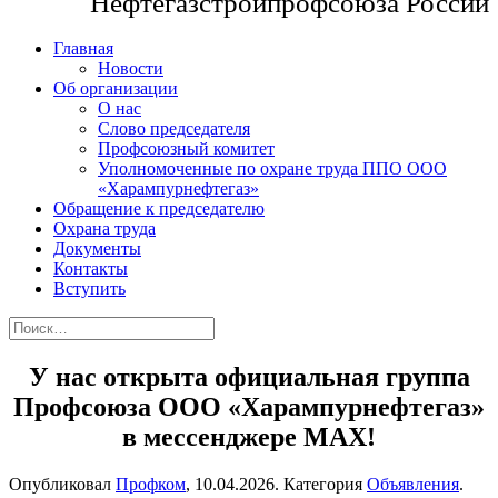
Нефтегазстройпрофсоюза России
Главная
Новости
Об организации
О нас
Слово председателя
Профсоюзный комитет
Уполномоченные по охране труда ППО ООО
«Харампурнефтегаз»
Обращение к председателю
Охрана труда
Документы
Контакты
Вступить
У нас открыта официальная группа
Профсоюза ООО «Харампурнефтегаз»
в мессенджере MAX!
Опубликовал
Профком
,
10.04.2026
. Категория
Объявления
.