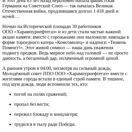
В этот день 85 лет назад вероломно напала фашистская
Германия на Советский Союз — так началась Великая
Отечественная война, продлившаяся долгих 1 418 дней и
ночей…
Ночью на Исторической площади 30 работников
ООО «Харампурнефтегаз» и из дети стали частью важной
акции памяти: вместе с горожанами они выложили лампады в
форме торпедного катера «Комсомолец» и надписи «Тюмень
Помнит!». Этот живой символ — наша дань уважения
подвигу предков. Ведь мирное небо над головой — не просто
данность, а бесценный дар, оплаченный огромной ценой.
А ранним утром в 04:00, несмотря на сильный дождь,
Молодёжный совет ППО ООО «Харампурнефтегаз» вместе с
жителями города встали в единый строй памяти. В тишине,
под шум дождя, люди вспомнили тех, кто:
погиб на полях сражений;
пропал без вести;
пережил блокаду и концлагеря;
трудился в тылу ради Победы.