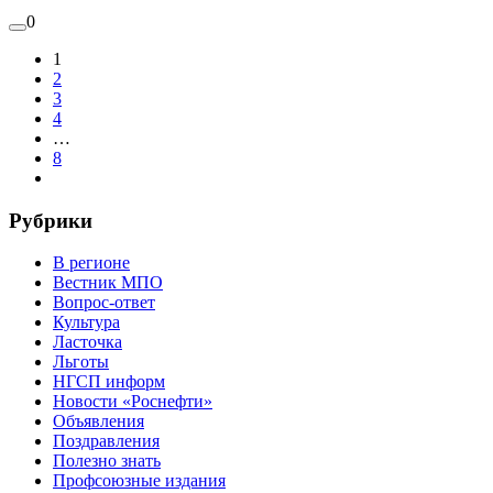
0
1
2
3
4
…
8
Рубрики
В регионе
Вестник МПО
Вопрос-ответ
Культура
Ласточка
Льготы
НГСП информ
Новости «Роснефти»
Объявления
Поздравления
Полезно знать
Профсоюзные издания