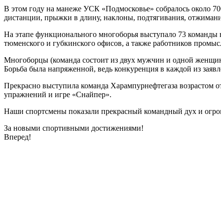
В этом году на манеже УСК «Подмосковье» собралось около 70
дистанции, прыжки в длину, наклоны, подтягивания, отжимания
На этапе функционального многоборья выступало 73 команды в
тюменского и губкинского офисов, а также работников промыс
Многоборцы (команда состоит из двух мужчин и одной женщины
Борьба была напряженной, ведь конкуренция в каждой из заяв
Прекрасно выступила команда Харампурнефтегаза возрастом от
упражнений и игре «Снайпер».
Наши спортсмены показали прекрасный командный дух и огро
За новыми спортивными достижениями!
Вперед!