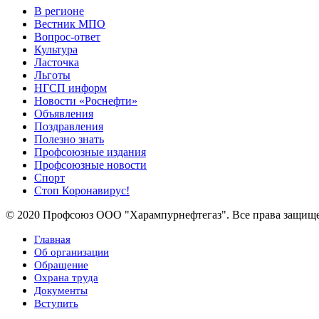
В регионе
Вестник МПО
Вопрос-ответ
Культура
Ласточка
Льготы
НГСП информ
Новости «Роснефти»
Объявления
Поздравления
Полезно знать
Профсоюзные издания
Профсоюзные новости
Спорт
Стоп Коронавирус!
© 2020 Профсоюз ООО "Харампурнефтегаз". Все права защищ
Главная
Об организации
Обращение
Охрана труда
Документы
Вступить