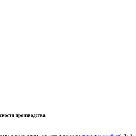
сности производства
.
 мы писали о том, что этот институт
приступил к работе
). За 2