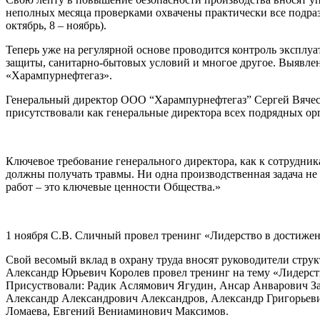
неполных месяца проверками охвачены практически все подра
октябрь, 8 – ноябрь).
Теперь уже на регулярной основе проводится контроль эксплу
защиты, санитарно-бытовых условий и многое другое. Выявл
«Харампурнефтегаз».
Генеральный директор ООО “Харампурнефтегаз” Сергей Вячес
присутствовали как генеральные директора всех подрядных о
Ключевое требование генерального директора, как к сотрудник
должны получать травмы. Ни одна производственная задача не 
работ – это ключевые ценности Общества.»
1 ноября С.В. Сличный провел тренинг «Лидерство в достижен
Свой весомый вклад в охрану труда вносят руководители стру
Александр Юрьевич Королев провел тренинг на тему «Лидерст
Присуствовали: Радик Аслямович Ягудин, Ансар Анварович З
Александр Александрович Александров, Александр Григорьеви
Ломаева, Евгений Вениаминович Максимов.