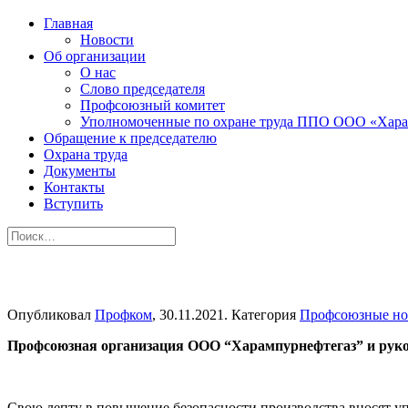
Главная
Новости
Об организации
О нас
Слово председателя
Профсоюзный комитет
Уполномоченные по охране труда ППО ООО «Хара
Обращение к председателю
Охрана труда
Документы
Контакты
Вступить
Опубликовал
Профком
,
30.11.2021
. Категория
Профсоюзные но
Профсоюзная организация ООО “Харампурнефтегаз” и руко
Свою лепту в повышение безопасности производства вносят уп