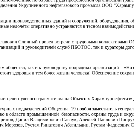
зделения Укрупненного нефтегазового промысла ООО “Харампурн
атации производственных зданий и сооружений, оборудования, 
енные недочёты оперативно устраняются в тесном взаимодейст
лавович Сличный провел встречи с трудовыми коллективами Об
рганизаций и руководителей служб ПБОТОС, так и кураторы дог
ам общества, так и к руководству подрядных организаций – «На
стоит здоровья и тем более жизни человека! Обеспечение сохран
ии цели нулевого травматизма на Объектах Харампурнефтегаз» 
ктурных подразделений Общества. 19 ноября заместитель генер
во в области промышленной безопасности, охраны труда и окру
арипов, Данил Владимирович Савчук, Алексей Павлович Попру
ч Морозов, Рустам Ринатович Абзгильдин, Рустам Фадисович С