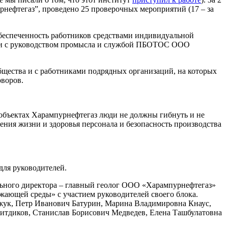
ефтегаз”, проведено 25 проверочных мероприятий (17 – за
обеспеченность работников средствами индивидуальной
вии с руководством промысла и службой ПБОТОС ООО
щества и с работниками подрядных организаций, на которых
оворов.
 объектах Харампурнефтегаз люди не должны гибнуть и не
ения жизни и здоровья персонала и безопасность производства
для руководителей.
ального директора – главный геолог ООО «Харампурнефтегаз»
жающей среды» с участием руководителей своего блока.
жук, Петр Иванович Батурин, Марина Владимировна Кнаус,
итдиков, Станислав Борисович Медведев, Елена Ташбулатовна