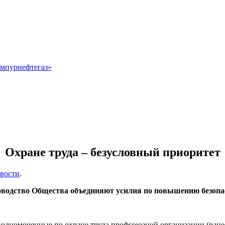
мпурнефтегаз»
Охране труда – безусловный приоритет
вости
.
водство Общества объединяют усилия по повышению безопа
олномоченные по охране труда профсоюзной организации (ранее