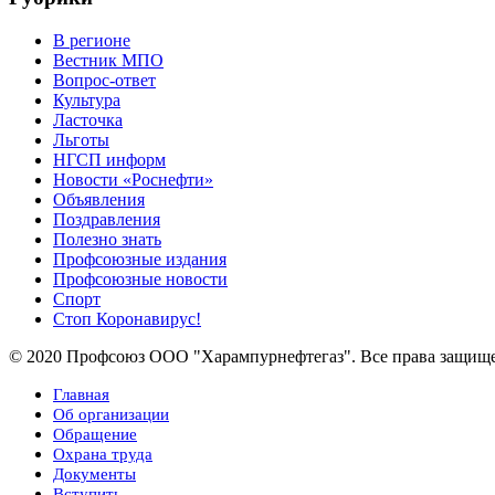
В регионе
Вестник МПО
Вопрос-ответ
Культура
Ласточка
Льготы
НГСП информ
Новости «Роснефти»
Объявления
Поздравления
Полезно знать
Профсоюзные издания
Профсоюзные новости
Спорт
Стоп Коронавирус!
© 2020 Профсоюз ООО "Харампурнефтегаз". Все права защищ
Главная
Об организации
Обращение
Охрана труда
Документы
Вступить