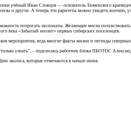
аскопки учёный Иван Словцов — основатель Тюменского краеведч
нзы и другое. А теперь эти раритеты можно увидеть воочию, уз
зможность потрогать экспонаты. Желающие могли почувствовать 
ного века «Забытый неолит» первых сибирских поселенцев.
тников мероприятия, ведь многие факты жизни и легенды северны
 столько узнать”, – поделилась работник блока ПБОТОС Алекса
ню эколога, которые отмечаются в начале июня.