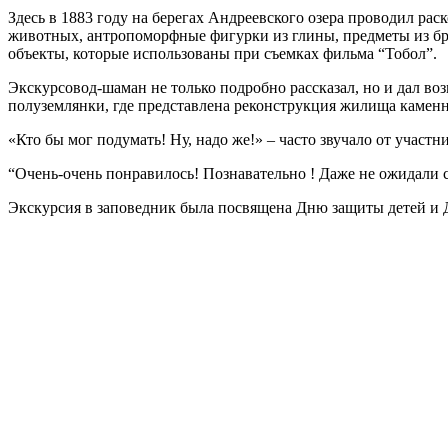
Здесь в 1883 году на берегах Андреевского озера проводил р
животных, антропоморфные фигурки из глины, предметы из бро
объекты, которые использованы при съемках фильма “Тобол”.
Экскурсовод-шаман не только подробно рассказал, но и дал во
полуземлянки, где представлена реконструкция жилища камен
«Кто бы мог подумать! Ну, надо же!» – часто звучало от учас
“Очень-очень понравилось! Познавательно ! Даже не ожидали
Экскурсия в заповедник была посвящена Дню защиты детей и Д