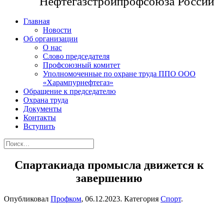
Нефтегазстройпрофсоюза России
Главная
Новости
Об организации
О нас
Слово председателя
Профсоюзный комитет
Уполномоченные по охране труда ППО ООО
«Харампурнефтегаз»
Обращение к председателю
Охрана труда
Документы
Контакты
Вступить
Спартакиада промысла движется к
завершению
Опубликовал
Профком
,
06.12.2023
. Категория
Спорт
.