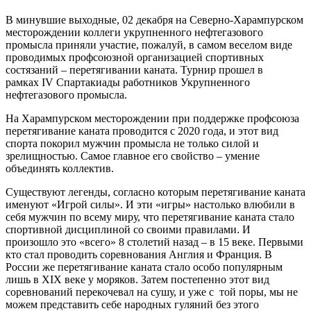
В минувшие выходные, 02 декабря на Северно-Харампурском
месторождении коллеги укрупненного нефтегазового
промысла приняли участие, пожалуй, в самом веселом виде
проводимых профсоюзной организацией спортивных
состязаний – перетягивании каната. Турнир прошел в
рамках IV Спартакиады работников Укрупненного
нефтегазового промысла.
На Харампурском месторождении при поддержке профсоюза
перетягивание каната проводится с 2020 года, и этот вид
спорта покорил мужчин промысла не только силой и
зрелищностью. Самое главное его свойство – умение
объединять коллектив.
Существуют легенды, согласно которым перетягивание каната
именуют «Игрой силы». И эти «игры» настолько влюбили в
себя мужчин по всему миру, что перетягивание каната стало
спортивной дисциплиной со своими правилами. И
произошло это «всего» 8 столетий назад – в 15 веке. Первыми
кто стал проводить соревнования Англия и Франция. В
России же перетягивание каната стало особо популярным
лишь в XIX веке у моряков. Затем постепенно этот вид
соревнований перекочевал на сушу, и уже с той поры, мы не
можем представить себе народных гуляний без этого