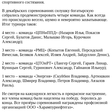
спортивного состязания.
В декабрьских соревнованиях силушку богатырскую
собрались продемонстрировать четыре команды. Как всегда
это происходило весело, шумно и невероятно захватывающе.
Итог турнира таков:
4 место – команда «ЦПНиППД» (Назаров Илья, Покасов
Сергей, Булатов Данис, Малышко Игорь, Курочкин
Александр);
3 место – команда «РМЦ» (Копытов Евгений, Персидский
Вячеслав, Беляков Алексей, Иляев Андрей, Зайдуллин Денис),
2 место – команда «ЦТОиРТ» (Лангер Сергей, Гараев Линар,
Куницын Сергей, Гуринович Александр, Гайнанов Ильнур);
1 место – команда «Энергия» (Скуйбин Владимир, Артюшкин
Александр, Шмирер Владимир, Петров Владимир, Авзалов
Раиль).
Не смотря на кажущуюся легкость и прекрасное настроение,
все члены команд были нацелены на победу, боролись до
конца. Все призёры соревнований награждены профсоюзной
организацией ООО «Харампурнефтегаз».