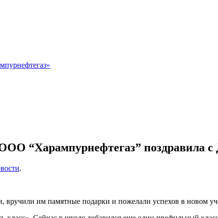
мпурнефтегаз»
я ООО “Харампурнефтегаз” поздравила с
вости
.
, вручили им памятные подарки и пожелали успехов в новом уч
ь-класс». Сейчас в школе добавился еще один профильный класс