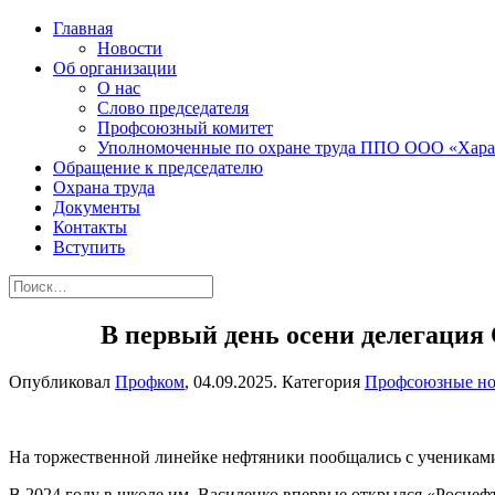
Главная
Новости
Об организации
О нас
Слово председателя
Профсоюзный комитет
Уполномоченные по охране труда ППО ООО «Хара
Обращение к председателю
Охрана труда
Документы
Контакты
Вступить
В первый день осени делегаци
Опубликовал
Профком
,
04.09.2025
. Категория
Профсоюзные но
На торжественной линейке нефтяники пообщались с учениками
В 2024 году в школе им. Василенко впервые открылся «Роснефт