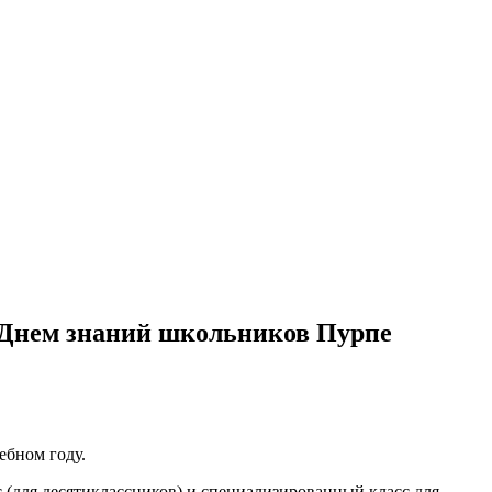
 Днем знаний школьников Пурпе
ебном году.
 (для десятиклассников) и специализированный класс для